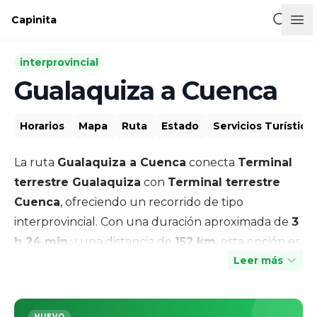
Buscar l
Capinita
interprovincial
Gualaquiza a Cuenca
Horarios
Mapa
Ruta
Estado
Servicios Turístico
La ruta
Gualaquiza a Cuenca
conecta
Terminal
terrestre Gualaquiza
con
Terminal terrestre
Cuenca
, ofreciendo un recorrido de tipo
interprovincial
. Con una duración aproximada de
3
h 24 min
y una distancia de
152 km
, esta opción es
Leer más
ideal para quienes buscan una forma segura y
cómoda de desplazarse.
NUEVO