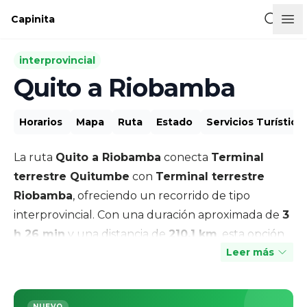
Buscar l
Capinita
interprovincial
Quito a Riobamba
Horarios
Mapa
Ruta
Estado
Servicios Turístico
La ruta
Quito a Riobamba
conecta
Terminal
terrestre Quitumbe
con
Terminal terrestre
Riobamba
, ofreciendo un recorrido de tipo
interprovincial
. Con una duración aproximada de
3
h 26 min
y una distancia de
210,1 km
, esta opción
Leer más
es ideal para quienes buscan una forma segura y
cómoda de desplazarse.
NUEVO